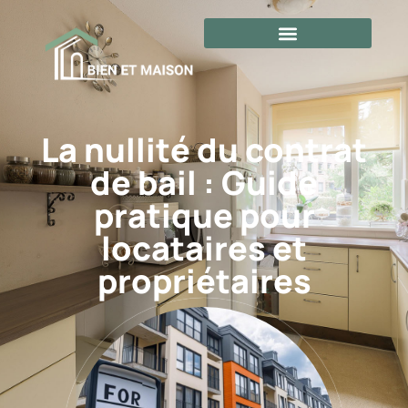
La nullité du contrat
de bail : Guide
pratique pour
locataires et
propriétaires